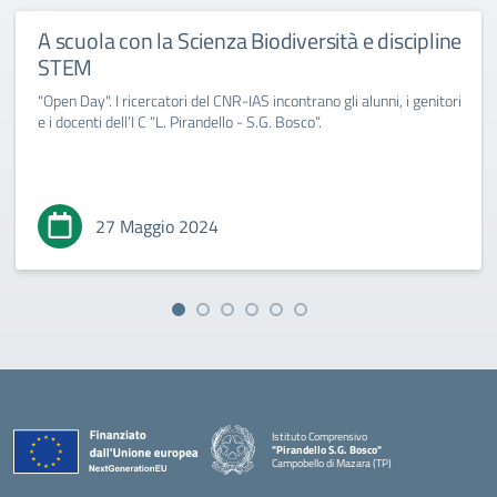
A scuola con la Scienza Biodiversità e discipline
STEM
"Open Day". I ricercatori del CNR-IAS incontrano gli alunni, i genitori
e i docenti dell’I C “L. Pirandello - S.G. Bosco”.
27 Maggio 2024
Istituto Comprensivo
"Pirandello S.G. Bosco"
Campobello di Mazara (TP)
— Visita la pagina iniziale della scuola