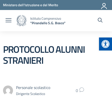
Vai ai contenuti
Vai al menu di navigazione
Vai al footer
Ministero dell'Istruzione e del Merito
Istituto Comprensivo
"Pirandello S.G. Bosco"
Apr
PROTOCOLLO ALUNNI
STRANIERI
Personale scolastico
0
Dirigente Scolastico