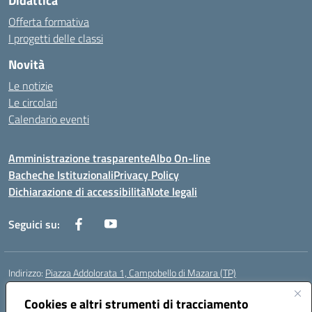
Didattica
Offerta formativa
I progetti delle classi
Novità
Le notizie
Le circolari
Calendario eventi
Amministrazione trasparente
Albo On-line
Bacheche Istituzionali
Privacy Policy
Dichiarazione di accessibilità
Note legali
Seguici su:
Indirizzo:
Piazza Addolorata 1, Campobello di Mazara (TP)
Centralino:
092447674
Email:
tpic81800e@istruzione.it
Posta elettronica certificata (PEC):
Cookies e altri strumenti di tracciamento
tpic81800e@pec.istruzione.it