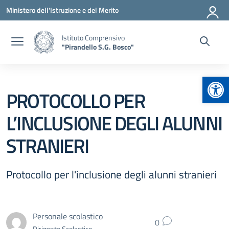
Vai ai contenuti
Vai al menu di navigazione
Vai al footer
Ministero dell'Istruzione e del Merito
Istituto Comprensivo
"Pirandello S.G. Bosco"
Apr
PROTOCOLLO PER
L’INCLUSIONE DEGLI ALUNNI
STRANIERI
Protocollo per l'inclusione degli alunni stranieri
Personale scolastico
0
Dirigente Scolastico