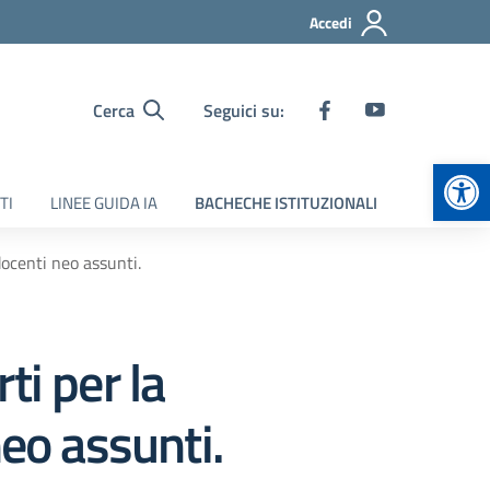
Accedi
Cerca
Seguici su:
Apr
TI
LINEE GUIDA IA
BACHECHE ISTITUZIONALI
docenti neo assunti.
ti per la
neo assunti.