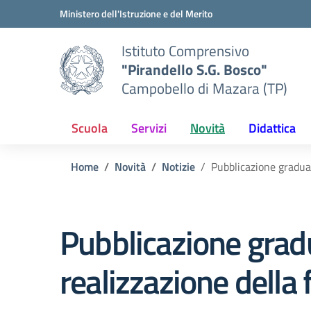
Vai ai contenuti
Vai al menu di navigazione
Vai al footer
Ministero dell'Istruzione e del Merito
Istituto Comprensivo
"Pirandello S.G. Bosco"
Campobello di Mazara (TP)
Scuola
Servizi
Novità
Didattica
Home
Novità
Notizie
Pubblicazione graduat
Pubblicazione gradu
realizzazione della