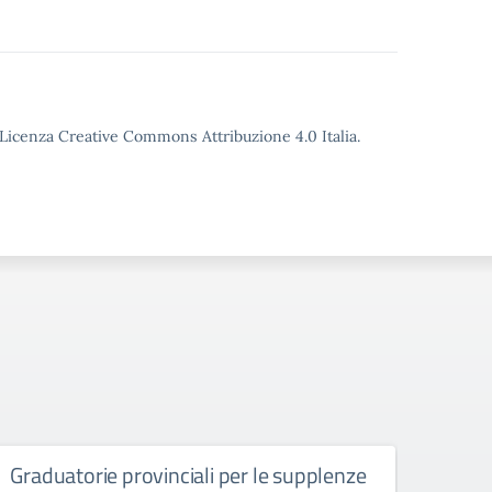
o Licenza Creative Commons Attribuzione 4.0 Italia.
Graduatorie provinciali per le supplenze
Grad