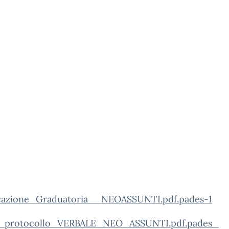
cazione_Graduatoria__NEOASSUNTI.pdf.pades-1
_protocollo_VERBALE_NEO_ASSUNTI.pdf.pades_