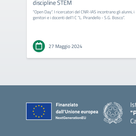
discipline STEM
"Open Day". I ricercatori del CNR-IAS incontrano gli alunni, i
genitori e i docenti dell’I C “L. Pirandello - S.G. Bosco”.
27 Maggio 2024
Is
"P
C
— 