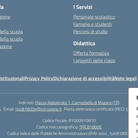
la
I Servizi
zione
Personale scolastico
Famiglie e studenti
della scuola
Percorsi di studio
della scuola
Didattica
azione
Offerta formativa
I progetti delle classi
stituzionali
Privacy Policy
Dichiarazione di accessibilità
Note legali
Indirizzo:
Piazza Addolorata 1, Campobello di Mazara (TP)
4
Email:
tpic81800e@istruzione.it
Posta elettronica certificata (PEC):
tpic81
Codice fiscale: 81000910810
Codice meccanografico:
TPIC81800E
Codice Indice delle Pubbliche Amministrazioni (IPA): istsc_tpic81800e