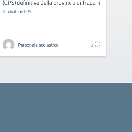
(GPS) definitive della provincia di Trapani
(GAE
Graduatorie GPS
Gradua
Personale scolastico
0