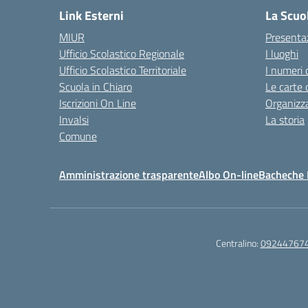
Link Esterni
La Scuo
MIUR
Presenta
Ufficio Scolastico Regionale
I luoghi
Ufficio Scolastico Territoriale
I numeri 
Scuola in Chiaro
Le carte 
Iscrizioni On Line
Organizz
Invalsi
La storia
Comune
Amministrazione trasparente
Albo On-line
Bacheche I
Centralino:
09244767