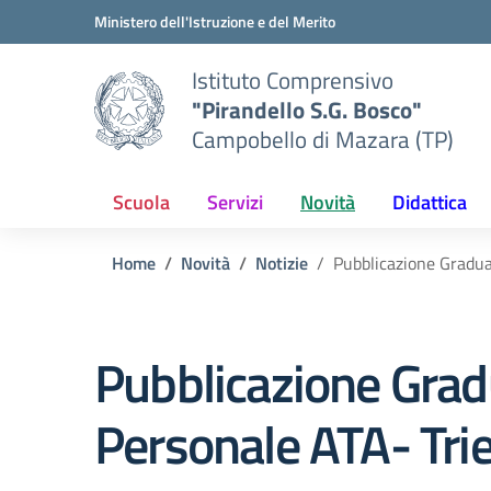
Vai ai contenuti
Vai al menu di navigazione
Vai al footer
Ministero dell'Istruzione e del Merito
Istituto Comprensivo
"Pirandello S.G. Bosco"
Campobello di Mazara (TP)
Scuola
Servizi
Novità
Didattica
Home
Novità
Notizie
Pubblicazione Graduat
Pubblicazione Gradua
Personale ATA- Tr