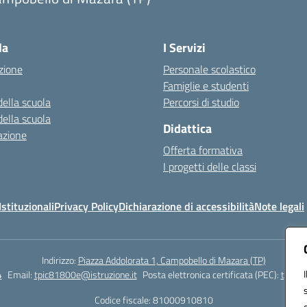
Visita la pagina iniziale della scuola
la
I Servizi
zione
Personale scolastico
Famiglie e studenti
della scuola
Percorsi di studio
della scuola
Didattica
azione
Offerta formativa
I progetti delle classi
stituzionali
Privacy Policy
Dichiarazione di accessibilità
Note legali
Indirizzo:
Piazza Addolorata 1, Campobello di Mazara (TP)
4
Email:
tpic81800e@istruzione.it
Posta elettronica certificata (PEC):
tpic81
Codice fiscale: 81000910810