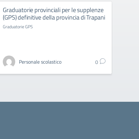
Graduatorie provinciali per le supplenze
Grad
(GPS) definitive della provincia di Trapani
(GAE
Graduatorie GPS
Gradua
Personale scolastico
0