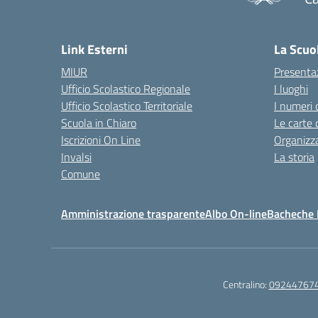
— 
Link Esterni
La Scuo
MIUR
Presenta
Ufficio Scolastico Regionale
I luoghi
Ufficio Scolastico Territoriale
I numeri 
Scuola in Chiaro
Le carte 
Iscrizioni On Line
Organizz
Invalsi
La storia
Comune
Amministrazione trasparente
Albo On-line
Bacheche I
Centralino:
09244767