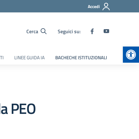
Accedi
Cerca
Seguici su:
Apr
TI
LINEE GUIDA IA
BACHECHE ISTITUZIONALI
lla PEO