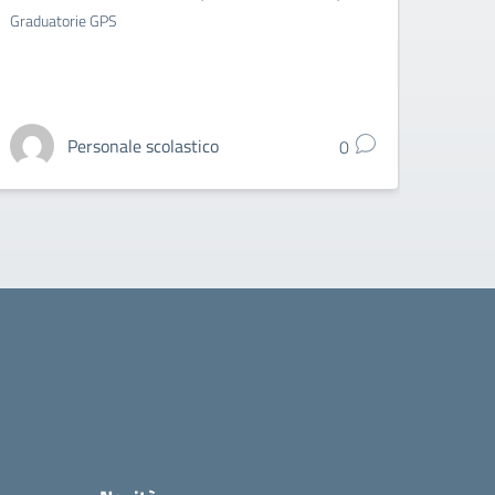
Graduatorie GPS
Gradua
Personale scolastico
0