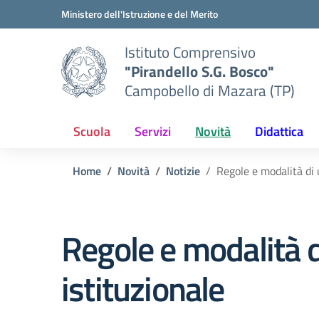
Vai ai contenuti
Vai al menu di navigazione
Vai al footer
Ministero dell'Istruzione e del Merito
Istituto Comprensivo
"Pirandello S.G. Bosco"
Campobello di Mazara (TP)
Scuola
Servizi
Novità
Didattica
Home
Novità
Notizie
Regole e modalità di 
Regole e modalità d
istituzionale