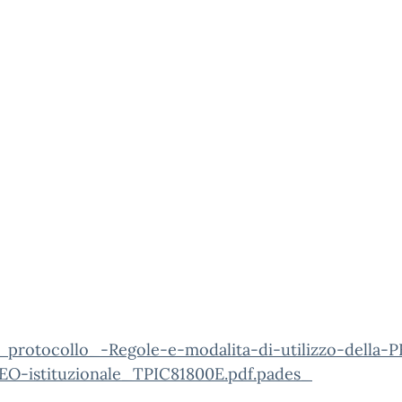
_protocollo_-Regole-e-modalita-di-utilizzo-della-
PEO-istituzionale_TPIC81800E.pdf.pades_