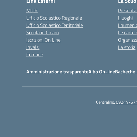
Link Esterni
La Scuo
MIUR
Presenta
Ufficio Scolastico Regionale
I luoghi
Ufficio Scolastico Territoriale
I numeri 
Scuola in Chiaro
Le carte 
Iscrizioni On Line
Organizz
Invalsi
La storia
Comune
Amministrazione trasparente
Albo On-line
Bacheche I
Centralino:
09244767