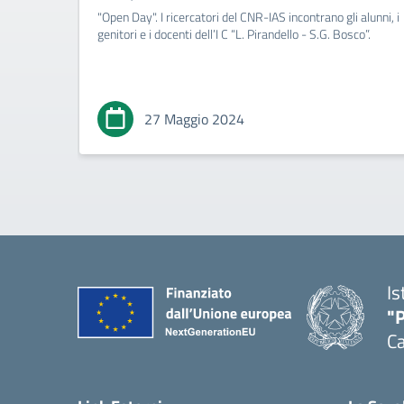
"Open Day". I ricercatori del CNR-IAS incontrano gli alunni, i
genitori e i docenti dell’I C “L. Pirandello - S.G. Bosco”.
27 Maggio 2024
Is
"P
C
— 