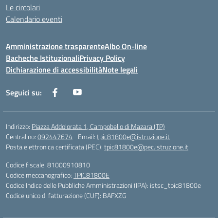
Le circolari
Calendario eventi
Amministrazione trasparente
Albo On-line
Bacheche Istituzionali
Privacy Policy
Dichiarazione di accessibilità
Note legali
Seguici su:
Indirizzo:
Piazza Addolorata 1, Campobello di Mazara (TP)
Centralino:
092447674
Email:
tpic81800e@istruzione.it
Posta elettronica certificata (PEC):
tpic81800e@pec.istruzione.it
Codice fiscale: 81000910810
Codice meccanografico:
TPIC81800E
Codice Indice delle Pubbliche Amministrazioni (IPA): istsc_tpic81800e
Codice unico di fatturazione (CUF): BAFXZG