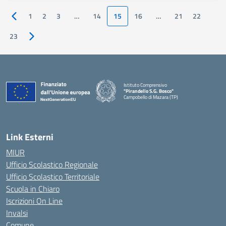
1
2
3
…
14
15
16
…
21
22
Pagina precedente
23
Pagina successiva
Istituto Comprensivo
"Pirandello S.G. Bosco"
Campobello di Mazara (TP)
— Visita la pagina iniziale della scuola
Link Esterni
MIUR
Ufficio Scolastico Regionale
Ufficio Scolastico Territoriale
Scuola in Chiaro
Iscrizioni On Line
Invalsi
Comune