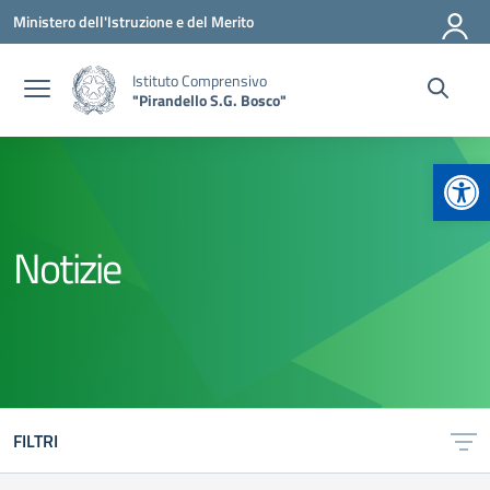
Vai ai contenuti
Vai al menu di navigazione
Vai al footer
Ministero dell'Istruzione e del Merito
Istituto Comprensivo
"Pirandello S.G. Bosco"
Apr
Notizie
FILTRI