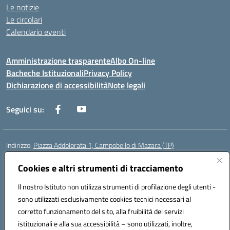
Le notizie
Le circolari
Calendario eventi
Amministrazione trasparente
Albo On-line
Bacheche Istituzionali
Privacy Policy
Dichiarazione di accessibilità
Note legali
Seguici su:
Indirizzo:
Piazza Addolorata 1, Campobello di Mazara (TP)
Centralino:
092447674
Email:
tpic81800e@istruzione.it
Posta elettronica certificata (PEC):
Cookies e altri strumenti di tracciamento
tpic81800e@pec.istruzione.it
Codice fiscale: 81000910810
Il nostro Istituto non utilizza strumenti di profilazione degli utenti -
Codice meccanografico:
TPIC81800E
sono utilizzati esclusivamente cookies tecnici necessari al
Codice Indice delle Pubbliche Amministrazioni (IPA): istsc_tpic81800e
corretto funzionamento del sito, alla fruibilità dei servizi
Codice unico di fatturazione (CUF): BAFXZG
istituzionali e alla sua accessibilità – sono utilizzati, inoltre,