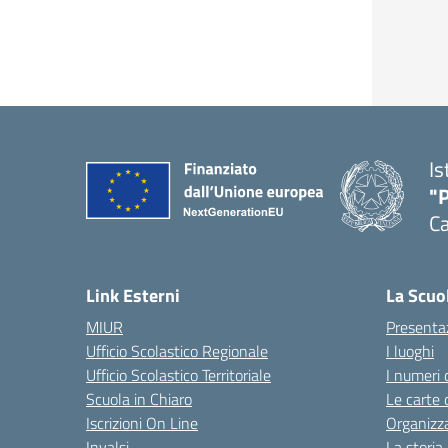
Is
"P
C
— 
Link Esterni
La Scuo
MIUR
Presenta
Ufficio Scolastico Regionale
I luoghi
Ufficio Scolastico Territoriale
I numeri 
Scuola in Chiaro
Le carte 
Iscrizioni On Line
Organizz
Invalsi
La storia