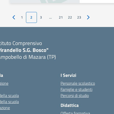
1
2
3
…
21
22
23
Pagina precedente
Pagina successiv
tituto Comprensivo
irandello S.G. Bosco"
ampobello di Mazara (TP)
Visita la pagina iniziale della scuola
la
I Servizi
zione
Personale scolastico
Famiglie e studenti
della scuola
Percorsi di studio
della scuola
Didattica
azione
Offerta formativa