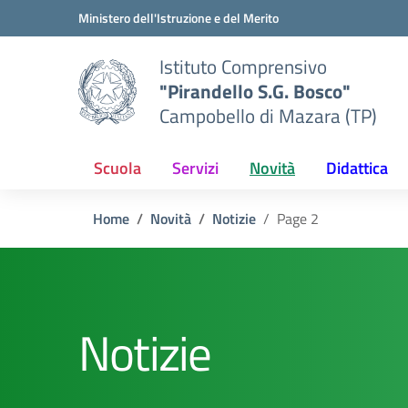
Vai ai contenuti
Vai al menu di navigazione
Vai al footer
Ministero dell'Istruzione e del Merito
Istituto Comprensivo
"Pirandello S.G. Bosco"
Campobello di Mazara (TP)
Scuola
Servizi
Novità
Didattica
Home
Novità
Notizie
Page 2
Notizie