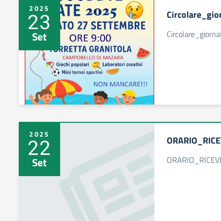
2025
Circolare_gi
23
Circolare_gior
Set
2025
ORARIO_RIC
22
ORARIO_RICEV
Set