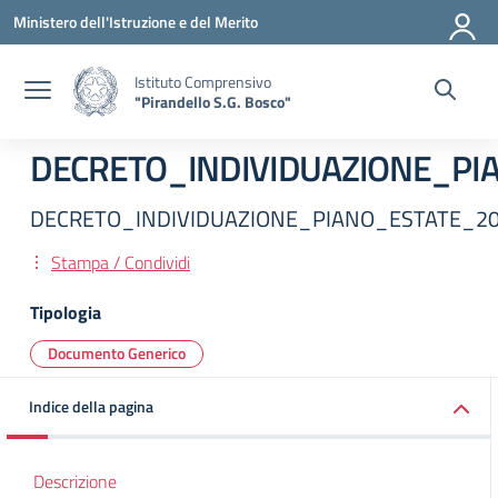
Vai ai contenuti
Vai al menu di navigazione
Vai al footer
Ministero dell'Istruzione e del Merito
Istituto Comprensivo
"Pirandello S.G. Bosco"
DECRETO_INDIVIDUAZIONE_PI
DECRETO_INDIVIDUAZIONE_PIANO_ESTATE_2
Stampa / Condividi
Tipologia
Documento Generico
Indice della pagina
Descrizione