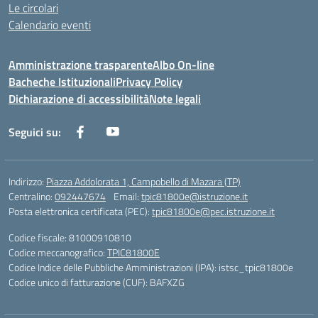
Le circolari
Calendario eventi
Amministrazione trasparente
Albo On-line
Bacheche Istituzionali
Privacy Policy
Dichiarazione di accessibilità
Note legali
Seguici su:
Indirizzo:
Piazza Addolorata 1, Campobello di Mazara (TP)
Centralino:
092447674
Email:
tpic81800e@istruzione.it
Posta elettronica certificata (PEC):
tpic81800e@pec.istruzione.it
Codice fiscale: 81000910810
Codice meccanografico:
TPIC81800E
Codice Indice delle Pubbliche Amministrazioni (IPA): istsc_tpic81800e
Codice unico di fatturazione (CUF): BAFXZG