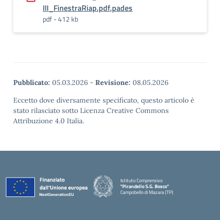
III_FinestraRiap.pdf.pades
pdf - 412 kb
Pubblicato:
05.03.2026
-
Revisione:
08.05.2026
Eccetto dove diversamente specificato, questo articolo è
stato rilasciato sotto Licenza Creative Commons
Attribuzione 4.0 Italia.
Istituto Comprensivo
"Pirandello S.G. Bosco"
Campobello di Mazara (TP)
— Visita la pagina iniziale della scuola