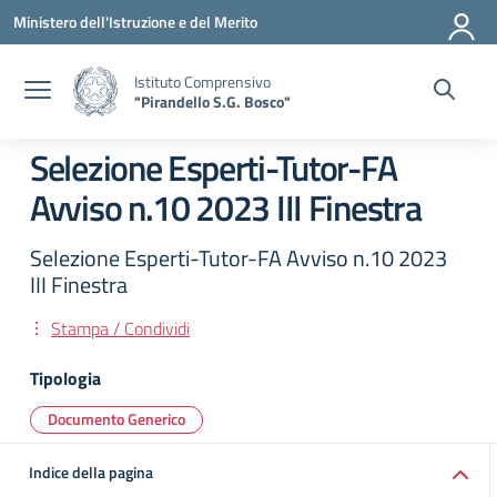
Vai ai contenuti
Vai al menu di navigazione
Vai al footer
Ministero dell'Istruzione e del Merito
Istituto Comprensivo
"Pirandello S.G. Bosco"
Selezione Esperti-Tutor-FA
Avviso n.10 2023 III Finestra
Selezione Esperti-Tutor-FA Avviso n.10 2023
III Finestra
Stampa / Condividi
Tipologia
Documento Generico
Indice della pagina