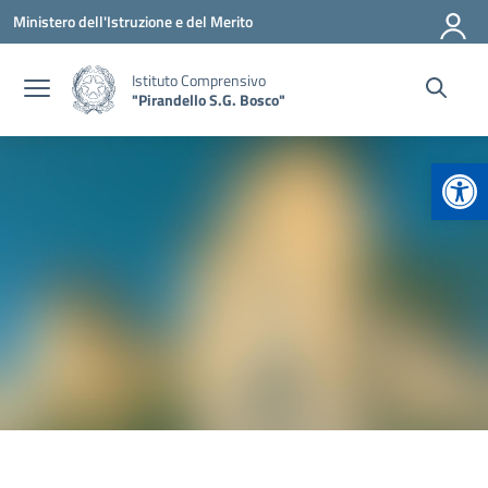
Vai ai contenuti
Vai al menu di navigazione
Vai al footer
Ministero dell'Istruzione e del Merito
Istituto Comprensivo
"Pirandello S.G. Bosco"
Apr