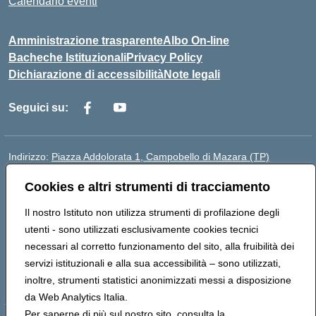
Calendario eventi
Amministrazione trasparente
Albo On-line
Bacheche Istituzionali
Privacy Policy
Dichiarazione di accessibilità
Note legali
Seguici su:
Indirizzo:
Piazza Addolorata 1, Campobello di Mazara (TP)
Centralino:
092447674
Email:
tpic81800e@istruzione.it
Cookies e altri strumenti di tracciamento
Posta elettronica certificata (PEC):
tpic81800e@pec.istruzione.it
Codice fiscale: 81000910810
Il nostro Istituto non utilizza strumenti di profilazione degli
Codice meccanografico:
TPIC81800E
utenti - sono utilizzati esclusivamente cookies tecnici
Codice Indice delle Pubbliche Amministrazioni (IPA):
necessari al corretto funzionamento del sito, alla fruibilità dei
istsc_tpic81800e
servizi istituzionali e alla sua accessibilità – sono utilizzati,
Codice unico di fatturazione (CUF): BAFXZG
inoltre, strumenti statistici anonimizzati messi a disposizione
da Web Analytics Italia.
Per saperne di più sul nostro sito, consulta la