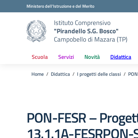
Vai ai contenuti
Vai al menu di navigazione
Vai al footer
Ministero dell'Istruzione e del Merito
Istituto Comprensivo
"Pirandello S.G. Bosco"
Campobello di Mazara (TP)
Scuola
Servizi
Novità
Didattica
Home
Didattica
I progetti delle classi
PON
PON-FESR – Proget
13.1.1A-FESRPON-S