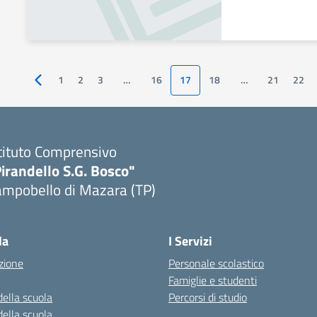
1
2
3
…
16
17
18
…
21
22
Pagina precedente
tituto Comprensivo
irandello S.G. Bosco"
ampobello di Mazara (TP)
Visita la pagina iniziale della scuola
la
I Servizi
zione
Personale scolastico
Famiglie e studenti
della scuola
Percorsi di studio
della scuola