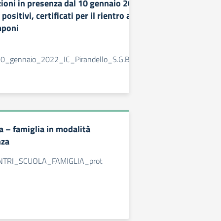
zioni in presenza dal 10 gennaio 2022 – gestione
positivi, certificati per il rientro a scuola e
mponi
0_gennaio_2022_IC_Pirandello_S.G.Bosco_.pdf.pades_
a – famiglia in modalità
nza
NTRI_SCUOLA_FAMIGLIA_prot