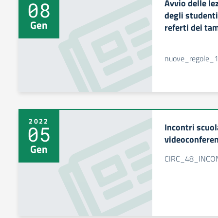
Avvio delle le
08
degli studenti 
Gen
referti dei ta
nuove_regole_1
2022
Incontri scuol
05
videoconfere
Gen
CIRC_48_INCO