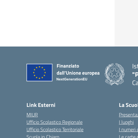
Is
"P
C
— 
Link Esterni
La Scuo
MIUR
Presenta
Ufficio Scolastico Regionale
I luoghi
Ufficio Scolastico Territoriale
I numeri 
Scuola in Chiaro
Le carte 