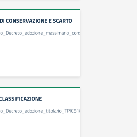
DI CONSERVAZIONE E SCARTO
llo_Decreto_adozione_massimario_conservazione_e_scarto_TPIC8
 CLASSIFICAZIONE
lo_Decreto_adozione_titolario_TPIC81800E.pdf.pades_