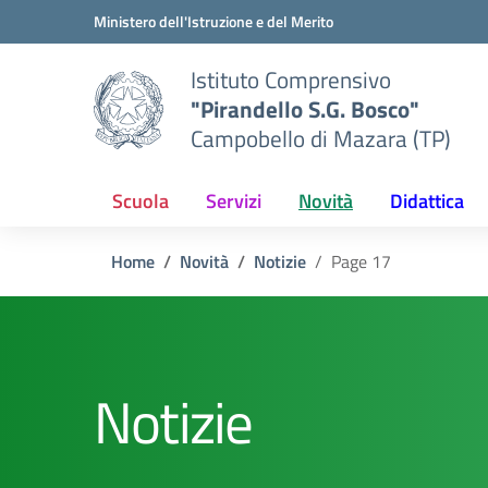
Vai ai contenuti
Vai al menu di navigazione
Vai al footer
Ministero dell'Istruzione e del Merito
Istituto Comprensivo
"Pirandello S.G. Bosco"
Campobello di Mazara (TP)
Scuola
Servizi
Novità
Didattica
Home
Novità
Notizie
Page 17
Notizie