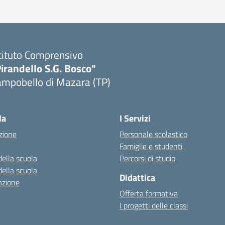
tituto Comprensivo
irandello S.G. Bosco"
ampobello di Mazara (TP)
Visita la pagina iniziale della scuola
la
I Servizi
zione
Personale scolastico
Famiglie e studenti
della scuola
Percorsi di studio
della scuola
Didattica
azione
Offerta formativa
I progetti delle classi