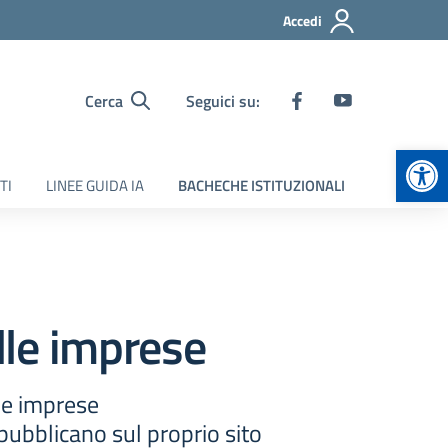
Accedi
Cerca
Seguici su:
Apr
TI
LINEE GUIDA IA
BACHECHE ISTITUZIONALI
ulle imprese
lle imprese
pubblicano sul proprio sito