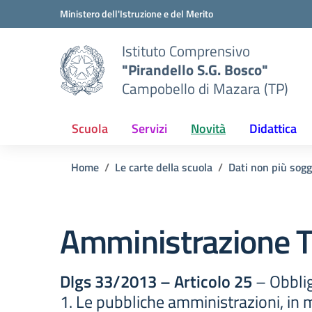
Vai ai contenuti
Vai al menu di navigazione
Vai al footer
Ministero dell'Istruzione e del Merito
Istituto Comprensivo
"Pirandello S.G. Bosco"
Campobello di Mazara (TP)
Scuola
Servizi
Novità
Didattica
Home
Le carte della scuola
Dati non più sogg
Amministrazione T
Dlgs 33/2013 – Articolo 25
– Obblig
1. Le pubbliche amministrazioni, in 