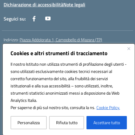
Dichiarazione di accessibilità
Note legali
Seguici su:
Indirizzo:
Piazza Addolorata 1, Campobello di Mazara (TP)
Centralino:
092447674
Email:
tpic81800e@istruzione.it
Posta elettronica certificata (PEC):
Cookies e altri strumenti di tracciamento
tpic81800e@pec.istruzione.it
Codice fiscale: 81000910810
Il nostro Istituto non utilizza strumenti di profilazione degli utenti -
Codice meccanografico:
TPIC81800E
sono utilizzati esclusivamente cookies tecnici necessari al
Codice Indice delle Pubbliche Amministrazioni (IPA): istsc_tpic81800e
corretto funzionamento del sito, alla fruibilità dei servizi
Codice unico di fatturazione (CUF): BAFXZG
istituzionali e alla sua accessibilità – sono utilizzati, inoltre,
strumenti statistici anonimizzati messi a disposizione da Web
Analytics Italia.
Hosting & Powered by 3D Solution S.r.l.
Per saperne di più sul nostro sito, consulta la ns.
Cookie Policy.
Concept & Design by Designers Italia
Personalizza
Rifiuta tutto
Accettare tutto