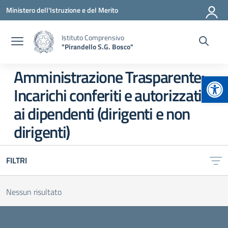
Vai ai contenuti
Vai al menu di navigazione
Vai al footer
Ministero dell'Istruzione e del Merito
Istituto Comprensivo
"Pirandello S.G. Bosco"
Amministrazione Trasparente:
Apr
Incarichi conferiti e autorizzati
ai dipendenti (dirigenti e non
dirigenti)
FILTRI
Nessun risultato