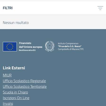
FILTRI
Nessun risultato
Istituto Comprensivo
"Pirandello S.G. Bosco"
Campobello di Mazara (TP)
— Visita la pagina iniziale della scuola
Link Esterni
MIUR
Ufficio Scolastico Regionale
Ufficio Scolastico Territoriale
Scuola in Chiaro
Iscrizioni On Line
Invalsi