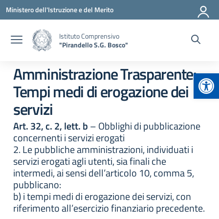
Vai ai contenuti
Vai al menu di navigazione
Vai al footer
Ministero dell'Istruzione e del Merito
Istituto Comprensivo
"Pirandello S.G. Bosco"
Amministrazione Trasparente:
Apr
Tempi medi di erogazione dei
servizi
Art. 32, c. 2, lett. b
– Obblighi di pubblicazione
concernenti i servizi erogati
2. Le pubbliche amministrazioni, individuati i
servizi erogati agli utenti, sia finali che
intermedi, ai sensi dell’articolo 10, comma 5,
pubblicano:
b) i tempi medi di erogazione dei servizi, con
riferimento all’esercizio finanziario precedente.