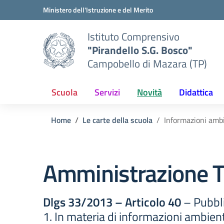
Vai ai contenuti
Vai al menu di navigazione
Vai al footer
Ministero dell'Istruzione e del Merito
Istituto Comprensivo
"Pirandello S.G. Bosco"
Campobello di Mazara (TP)
Scuola
Servizi
Novità
Didattica
Home
Le carte della scuola
Informazioni ambi
Amministrazione T
Dlgs 33/2013 – Articolo 40
– Pubbli
1. In materia di informazioni ambient