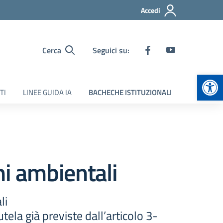
Accedi
Cerca
Seguici su:
Apr
TI
LINEE GUIDA IA
BACHECHE ISTITUZIONALI
i ambientali
li
tela già previste dall’articolo 3-