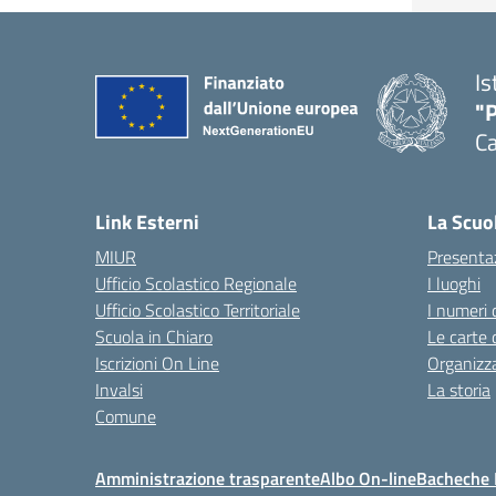
Is
"P
C
— 
Link Esterni
La Scuo
MIUR
Presenta
Ufficio Scolastico Regionale
I luoghi
Ufficio Scolastico Territoriale
I numeri 
Scuola in Chiaro
Le carte 
Iscrizioni On Line
Organizz
Invalsi
La storia
Comune
Amministrazione trasparente
Albo On-line
Bacheche I